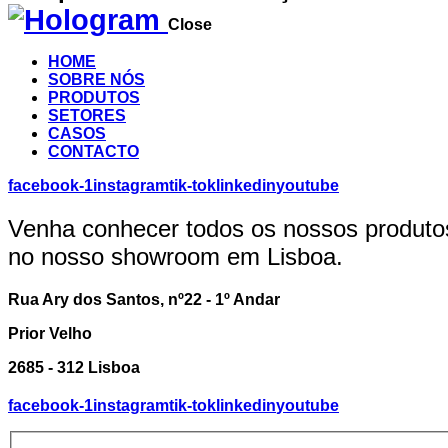
Close
HOME
SOBRE NÓS
PRODUTOS
SETORES
CASOS
CONTACTO
facebook-1
instagram
tik-tok
linkedin
youtube
Venha conhecer todos os nossos produto
no nosso showroom em Lisboa.
Rua Ary dos Santos, nº22 - 1º Andar
Prior Velho
2685 - 312 Lisboa
facebook-1
instagram
tik-tok
linkedin
youtube