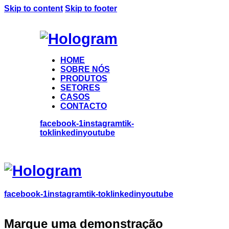
Skip to content
Skip to footer
HOME
SOBRE NÓS
PRODUTOS
SETORES
CASOS
CONTACTO
facebook-1
instagram
tik-
tok
linkedin
youtube
facebook-1
instagram
tik-tok
linkedin
youtube
Marque uma demonstração